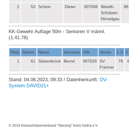
2
53
Schein
Dieter
007006
Westth.
88
Schützen
Hörselgau
KK-Gewehr Auflage 50m - Senioren V männl.
(1.41.78)
Platz
Startnr.
Name
Vorname
VNr
Verein
1.S
2
1
61
Sülzenbrück
Bernd
007029
SV
78
Friemar
Stand: 04.06.2023, 09:33 / Datenherkunft:
DV-
System DAVID21+
© 2019 Kreisschützenverband "Sterzing" Kreis Gotha e.V.