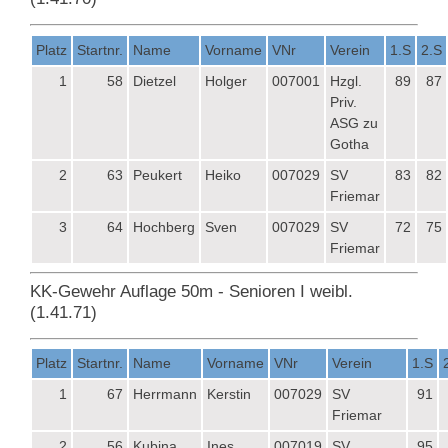
Platz
Startnr.
Name
Vorname
VNr
Verein
1.S
2.S
1
58
Dietzel
Holger
007001
Hzgl.
89
87
Priv.
ASG zu
Gotha
2
63
Peukert
Heiko
007029
SV
83
82
Friemar
3
64
Hochberg
Sven
007029
SV
72
75
Friemar
KK-Gewehr Auflage 50m - Senioren I weibl.
(1.41.71)
Platz
Startnr.
Name
Vorname
VNr
Verein
1.S
1
67
Herrmann
Kerstin
007029
SV
91
Friemar
2
56
Kubina
Ines
007019
SV
95